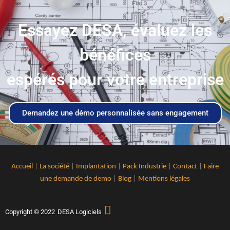
Essayez DESA, évaluez les
bénéfices
espérés pour votre entreprise
Demandez une démo personnalisée sans engagement
Accueil
|
La société
|
Implantation
|
Pack Industrie
|
Contact
|
Faire
une demande de demo
|
Blog
|
Mentions légales
Copyright © 2022
DESA Logiciels